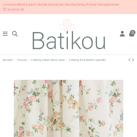
Livraison offerte à partir de 69€ d'achat par Mondial Relay (France métropolitaine)
Wishlist (
0
)
0
Accueil
Tissus
Liberty coton Tana Lawn
Liberty Elizabeth J pastel