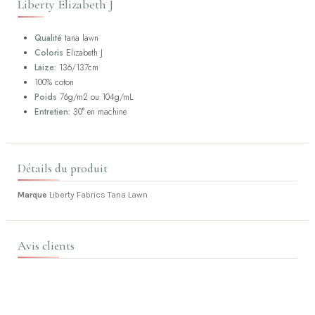
Liberty Elizabeth J
Qualité
tana lawn
Coloris
Elizabeth J
Laize:
136/137cm
100% coton
Poids
76g/m2 ou 104g/mL
Entretien:
30° en machine
Détails du produit
Marque
Liberty Fabrics Tana Lawn
Avis clients