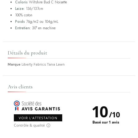
Coloris
Wiltshire Bud C Noisette
Laize:
136/137cm
100% coton
Poids
76g/m2 ou 104g/mL
Entretien:
30° en machine
Détails du produit
Marque
Liberty Fabrics Tana Lawn
Avis clients
10
/
10
VOIR L'ATTESTATION
Basé sur 1 avis
Contrôle & qualité