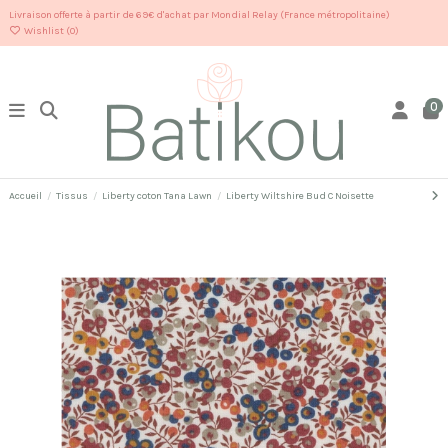
Livraison offerte à partir de 69€ d'achat par Mondial Relay (France métropolitaine)
Wishlist (
0
)
0
Accueil
Tissus
Liberty coton Tana Lawn
Liberty Wiltshire Bud C Noisette