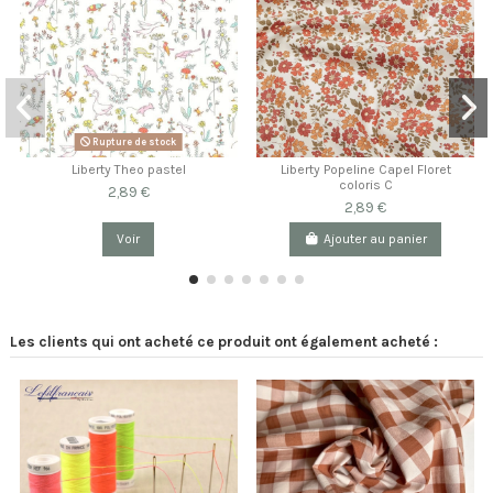
Rupture de stock
Liberty Theo pastel
Liberty Popeline Capel Floret
coloris C
2,89 €
2,89 €
Voir
Ajouter au panier
Les clients qui ont acheté ce produit ont également acheté :