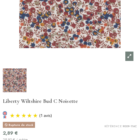
Liberty Wiltshire Bud C Noisette
Rupture de stock
RÉFÉRENCE
9009-116C
2,89 €
28,90 € / mètre