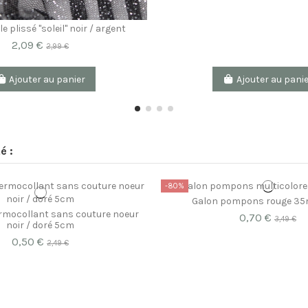
e plissé "soleil" noir / argent
2,09 €
2,99 €
Ajouter au panier
Ajouter au pani
é :
-80%
Galon pompons rouge 35
rmocollant sans couture noeur
0,70 €
3,49 €
noir / doré 5cm
0,50 €
2,49 €