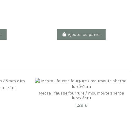
er
Ajouter au panier
mm x 1m
Meora - fausse fourrure / moumoute sherpa
lurex écru
1,29 €