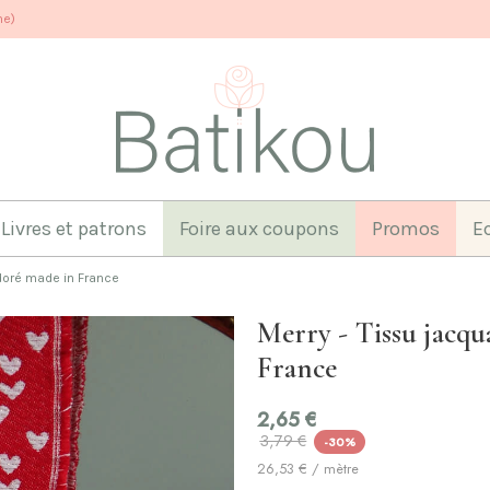
ne)
Livres et patrons
Foire aux coupons
Promos
E
 doré made in France
Merry - Tissu jacqu
France
2,65 €
3,79 €
-30%
26,53 € / mètre