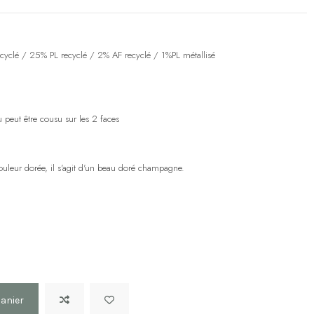
yclé / 25% PL recyclé / 2% AF recyclé / 1%PL métallisé
su peut être cousu sur les 2 faces
couleur dorée, il s'agit d'un beau doré champagne.
panier