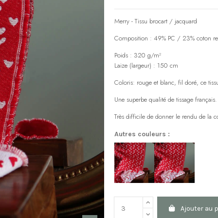
Merry - Tissu brocart / jacquard
Composition : 49% PC / 23% coton rec
Poids : 320 g/m²
Laize (largeur) : 150 cm
Coloris: rouge et blanc, fil doré, ce tis
Une superbe qualité de tissage français.
Très difficile de donner le rendu de la 
Autres couleurs :
Ajouter au 