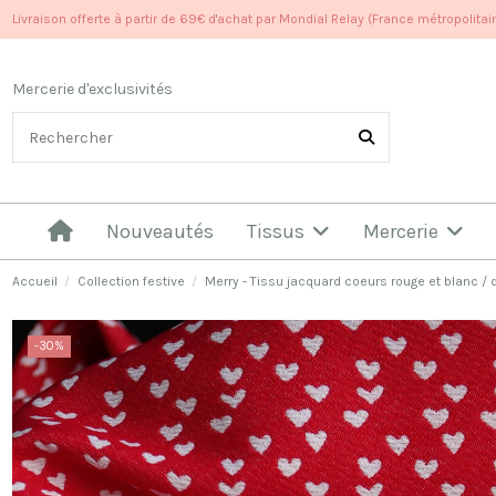
Livraison offerte à partir de 69€ d'achat par Mondial Relay (France métropolitai
Mercerie d'exclusivités
Nouveautés
Tissus
Mercerie
Accueil
Collection festive
Merry - Tissu jacquard coeurs rouge et blanc /
-30%