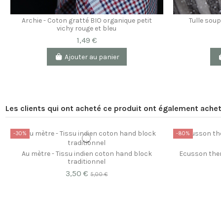
Archie - Coton gratté BIO organique petit
Tulle soupl
vichy rouge et bleu
1,49 €
Ajouter au panier
Les clients qui ont acheté ce produit ont également achet
-30%
-80%
Au mètre - Tissu indien coton hand block
Ecusson the
traditionnel
3,50 €
5,00 €