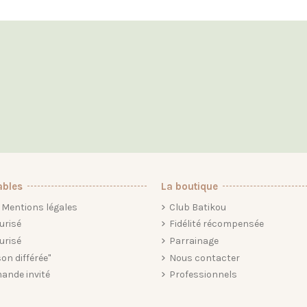
ables
La boutique
Mentions légales
Club Batikou
urisé
Fidélité récompensée
urisé
Parrainage
son différée"
Nous contacter
ande invité
Professionnels