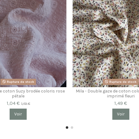
Rupture de stock
Rupture de stock
e coton Suzy brodée coloris rose
Mila - Double gaze de coton col
pétale
imprimé fleuri
1,04 €
1,49 €
1,49 €
Voir
Voir