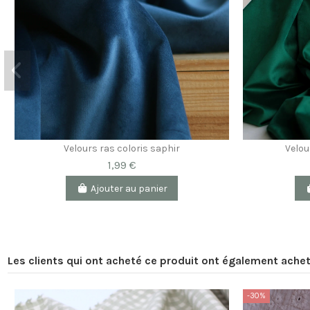
Velours ras coloris saphir
Velou
1,99 €
Ajouter au panier
Les clients qui ont acheté ce produit ont également achet
-30%