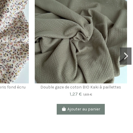
oris fond écru
Double gaze de coton BIO Kaki à paillettes
1,27 €
1,69 €
Ajouter au panier