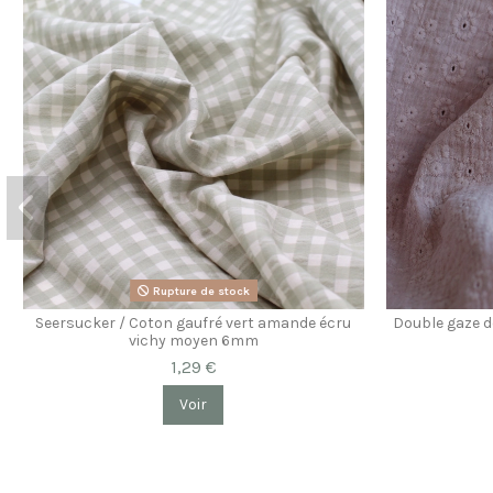
Rupture de stock
Double gaze d
Seersucker / Coton gaufré vert amande écru
vichy moyen 6mm
1,29 €
Voir