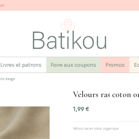
ne)
Livres et patrons
Foire aux coupons
Promos
E
ris beige
Velours ras coton o
1,99 €
Velours ras en coton organique