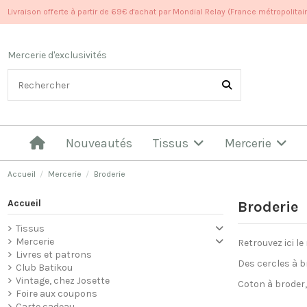
Livraison offerte à partir de 69€ d'achat par Mondial Relay (France métropolitai
Mercerie d'exclusivités
Nouveautés
Tissus
Mercerie
Accueil
Mercerie
Broderie
Accueil
Broderie
Tissus
Mercerie
Retrouvez ici le
Livres et patrons
Des cercles à b
Club Batikou
Vintage, chez Josette
Coton à broder,
Foire aux coupons
Carte cadeau