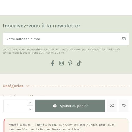
Inscrivez-vous à la newsletter
Vous pouvez vous désinscrire à tout moment. Vous trouverez pour cela nos informations de
contact dans les conditions d'utilisation du site.
Catégories
Les Indispensables
Ajouter au panier
La boutique
Contact us
Vente à la coupe —
1 unité = 10 cm
. Pour 70 cm saisissez
7
unités, pour 1,60 m
saisissez
16
unités. Le tissu est livré en un seul tenant.
Marchand approuvé par la Société des Avis Garantis,
cliquez ici pour