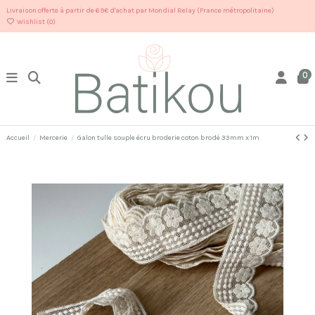
Livraison offerte à partir de 69€ d'achat par Mondial Relay (France métropolitaine)
Wishlist (
0
)
0
Accueil
Mercerie
Galon tulle souple écru broderie coton brodé 33mm x 1m