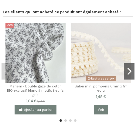
Les clients qui ont acheté ce produit ont également acheté :
-30%
Rupture de stock
Meriem - Double gaze de coton
Galon mini pompons 6mm x 1m
BIO exclusif blanc à motifs fleuris
écru
gris
1,49 €
1,04 €
1,49 €
Ajouter au panier
Voir