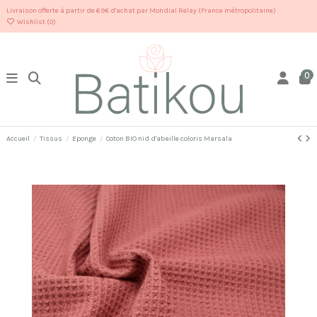
Livraison offerte à partir de 69€ d'achat par Mondial Relay (France métropolitaine)
Wishlist (
0
)
0
Accueil
Tissus
Eponge
Coton BIO nid d'abeille coloris Marsala