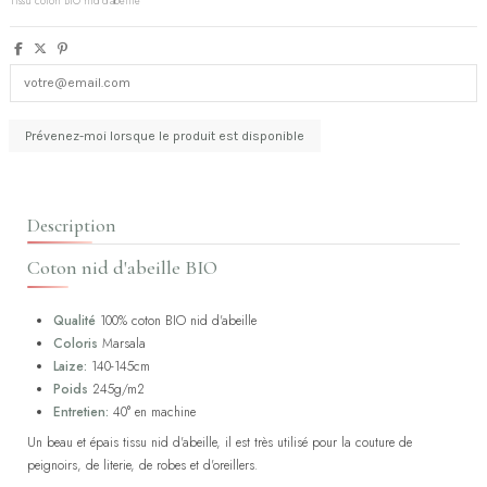
Tissu coton BIO nid d'abeille
Description
Coton nid d'abeille BIO
Qualité
100% coton BIO nid d'abeille
Coloris
Marsala
Laize:
140-145cm
Poids
245g/m2
Entretien:
40° en machine
Un beau et épais tissu nid d'abeille, il est très utilisé pour la couture de
peignoirs, de literie, de robes et d'oreillers.