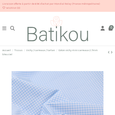
Livraison offerte à partir de 69€ d'achat par Mondial Relay (France métropolitaine)
Wishlist (
0
)
0
Accueil
Tissus
Vichy / carreaux / tartan
Coton vichy mini carreaux 2.7mm
bleu ciel