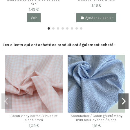
Kaki
1,49 €
1,49 €
Voir
Ajouter au panier
Les clients qui ont acheté ce produit ont également acheté :
Coton vichy carreaux nude et
Seersucker / Coton gaufré vichy
blanc 5mm
mini bleu lavande / blanc
1,09 €
1,19 €