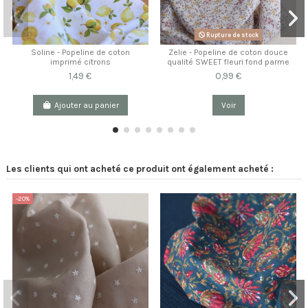
Rupture de stock
Soline - Popeline de coton
Zelie - Popeline de coton douce
imprimé citrons
qualité SWEET fleuri fond parme
1,49 €
0,99 €
Ajouter au panier
Voir
Les clients qui ont acheté ce produit ont également acheté :
-20%