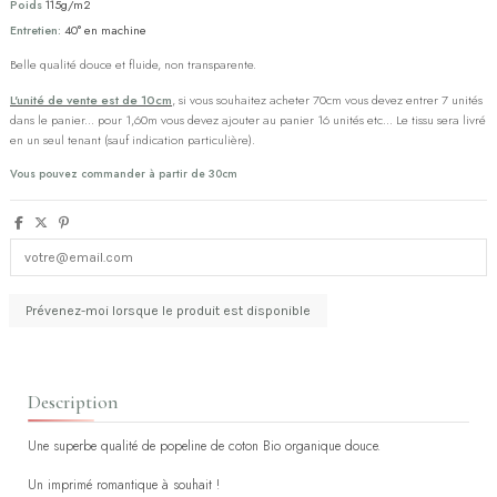
Poids
115g/m2
Entretien:
40° en machine
Belle qualité douce et fluide, non transparente.
L'unité de vente est de 10cm
, si vous souhaitez acheter 70cm vous devez entrer 7 unités
dans le panier... pour 1,60m vous devez ajouter au panier 16 unités etc... Le tissu sera livré
en un seul tenant (sauf indication particulière).
Vous pouvez commander à partir de 30cm
Description
Une superbe qualité de popeline de coton Bio organique douce.
Un imprimé romantique à souhait !