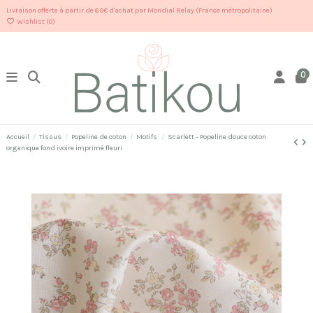
Livraison offerte à partir de 69€ d'achat par Mondial Relay (France métropolitaine)
Wishlist (
0
)
0
Accueil
Tissus
Popeline de coton
Motifs
Scarlett - Popeline douce coton
organique fond ivoire imprimé fleuri