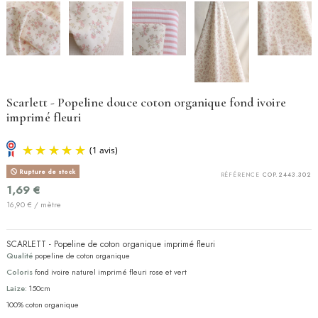
Scarlett - Popeline douce coton organique fond ivoire
imprimé fleuri
Rupture de stock
RÉFÉRENCE
COP.2443.302
1,69 €
16,90 € / mètre
SCARLETT - Popeline de coton organique imprimé fleuri
Qualité
popeline de coton organique
Coloris
fond ivoire naturel imprimé fleuri rose et vert
(1 avis)
Laize:
150cm
100% coton organique