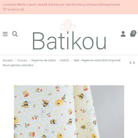
Livraison offerte à partir de 69€ d'achat par Mondial Relay (France métropolitaine)
Wishlist (
0
)
0
Accueil
Tissus
Popeline de coton
Motifs
Bee - Popeline coton BIO imprimé
fleuri petites abeilles