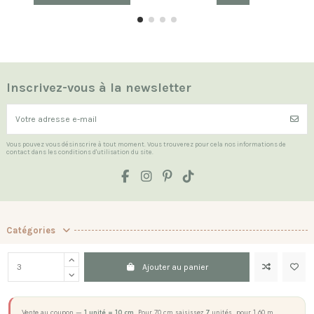
Inscrivez-vous à la newsletter
Vous pouvez vous désinscrire à tout moment. Vous trouverez pour cela nos informations de
contact dans les conditions d'utilisation du site.
Catégories
Les Indispensables
Ajouter au panier
La boutique
Contact us
Vente au coupon —
1 unité = 10 cm
. Pour 70 cm saisissez
7
unités, pour 1,60 m