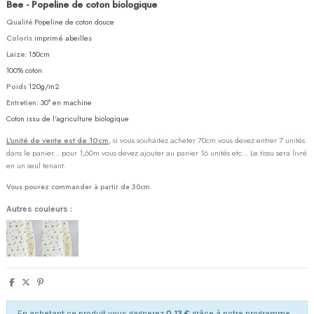
Bee - Popeline de coton biologique
Qualité
Popeline de coton douce
Coloris
imprimé abeilles
Laize:
150cm
100% coton
Poids
120g/m2
Entretien:
30° en machine
Coton issu de l'agriculture biologique
L'unité de vente est de 10cm
, si vous souhaitez acheter 70cm vous devez entrer 7 unités
dans le panier... pour 1,60m vous devez ajouter au panier 16 unités etc... Le tissu sera livré
en un seul tenant.
Vous pouvez commander à partir de 30cm.
Autres couleurs :
En achetant ce produit vous gagnerez
0,13 €
grâce à notre programme