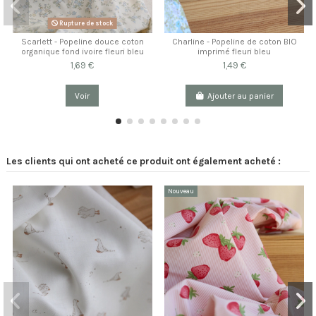
Rupture de stock
Scarlett - Popeline douce coton
Charline - Popeline de coton BIO
organique fond ivoire fleuri bleu
imprimé fleuri bleu
1,69 €
1,49 €
Voir
Ajouter au panier
Les clients qui ont acheté ce produit ont également acheté :
Nouveau