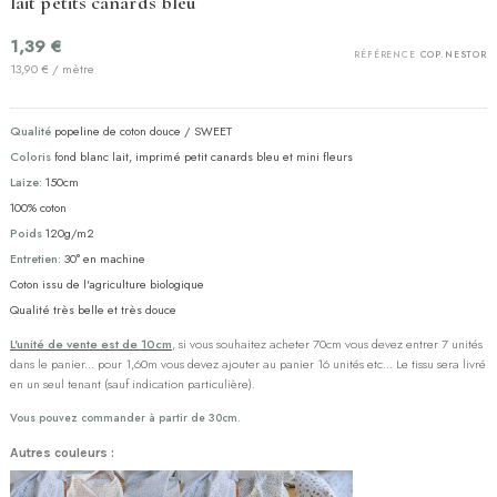
lait petits canards bleu
1,39 €
RÉFÉRENCE
COP.NESTOR
13,90 € / mètre
Qualité
popeline de coton douce / SWEET
Coloris
fond blanc lait, imprimé petit canards bleu et mini fleurs
Laize:
150cm
100% coton
Poids
120g/m2
Entretien:
30° en machine
Coton issu de l'agriculture biologique
Qualité très belle et très douce
L'unité de vente est de 10cm
, si vous souhaitez acheter 70cm vous devez entrer 7 unités
dans le panier... pour 1,60m vous devez ajouter au panier 16 unités etc... Le tissu sera livré
en un seul tenant (sauf indication particulière).
Vous pouvez commander à partir de 30cm.
Autres couleurs :