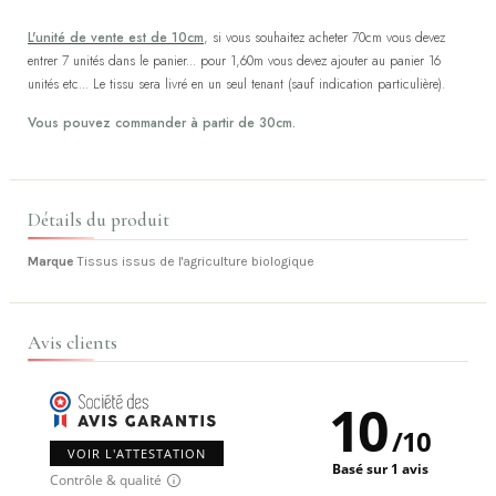
L'unité de vente est de 10cm
, si vous souhaitez acheter 70cm vous devez
entrer 7 unités dans le panier... pour 1,60m vous devez ajouter au panier 16
unités etc... Le tissu sera livré en un seul tenant (sauf indication particulière).
Vous pouvez commander à partir de 30cm.
Détails du produit
Marque
Tissus issus de l'agriculture biologique
Avis clients
10
/
10
VOIR L'ATTESTATION
Basé sur 1 avis
Contrôle & qualité