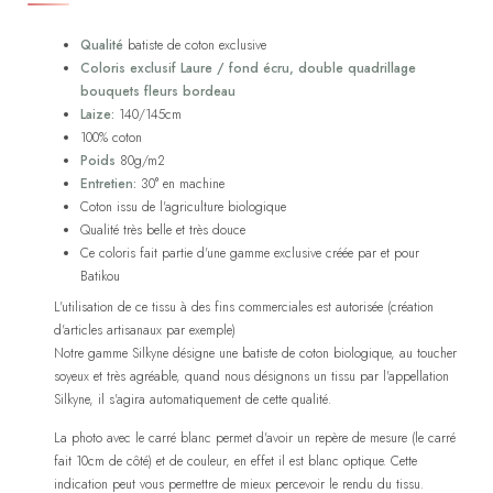
Qualité
batiste de coton exclusive
Coloris exclusif Laure / fond écru, double quadrillage
bouquets fleurs bordeau
Laize:
140/145cm
100% coton
Poids
80g/m2
Entretien:
30° en machine
Coton issu de l'agriculture biologique
Qualité très belle et très douce
Ce coloris fait partie d'une gamme exclusive créée par et pour
Batikou
L'utilisation de ce tissu à des fins commerciales est autorisée (création
d'articles artisanaux par exemple)
Notre gamme Silkyne désigne une batiste de coton biologique, au toucher
soyeux et très agréable, quand nous désignons un tissu par l'appellation
Silkyne, il s'agira automatiquement de cette qualité.
La photo avec le carré blanc permet d'avoir un repère de mesure (le carré
fait 10cm de côté) et de couleur, en effet il est blanc optique. Cette
indication peut vous permettre de mieux percevoir le rendu du tissu.