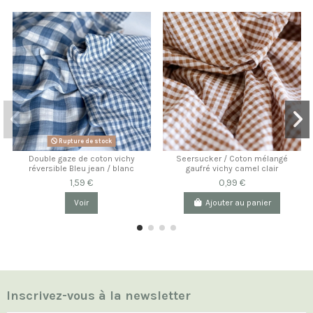
Rupture de stock
Double gaze de coton vichy
Seersucker / Coton mélangé
réversible Bleu jean / blanc
gaufré vichy camel clair
1,59 €
0,99 €
Voir
Ajouter au panier
Inscrivez-vous à la newsletter