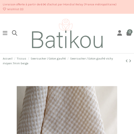
Livraison offerte à partir de 69€ d'achat par Mondial Relay (France métropolitaine)
Wishlist (
0
)
0
Accueil
Tissus
Seersucker / Coton gaufré
Seersucker / Coton gaufré vichy
moyen 7mm beige