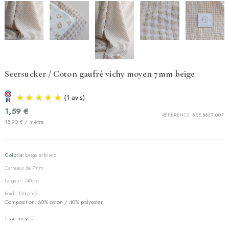
Seersucker / Coton gaufré vichy moyen 7mm beige
1,59 €
RÉFÉRENCE
SEE.8837.007
15,90 € / mètre
Coloris:
beige et blanc
Carreaux de 7mm
Largeur: 140cm
Poids: 150g/m2
(1 avis)
Composition: 60% coton / 40% polyester
Tissu recyclé