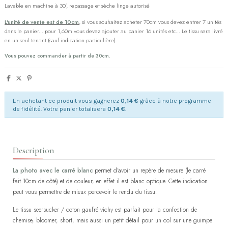
Lavable en machine à 30°, repassage et sèche linge autorisé
L'unité de vente est de 10cm
, si vous souhaitez acheter 70cm vous devez entrer 7 unités
dans le panier... pour 1,60m vous devez ajouter au panier 16 unités etc... Le tissu sera livré
en un seul tenant (sauf indication particulière).
Vous pouvez commander à partir de 30cm.
En achetant ce produit vous gagnerez
0,14 €
grâce à notre programme
de fidélité. Votre panier totalisera
0,14 €
.
Description
La photo avec le carré blanc
permet d'avoir un repère de mesure (le carré
fait 10cm de côté) et de couleur, en effet il est blanc optique. Cette indication
peut vous permettre de mieux percevoir le rendu du tissu.
Le tissu seersucker / coton gaufré vichy est parfait pour la confection de
chemise, bloomer, short, mais aussi un petit détail pour un col sur une guimpe