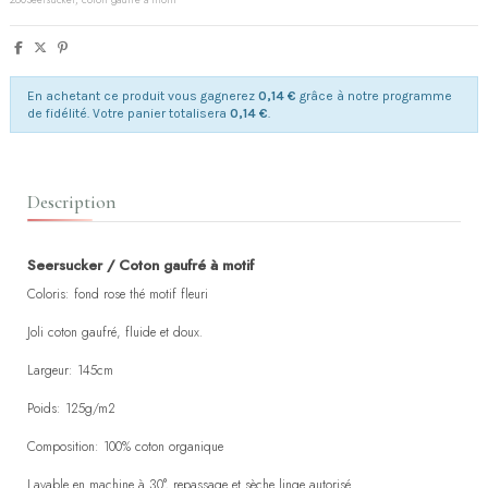
En achetant ce produit vous gagnerez
0,14 €
grâce à notre programme
de fidélité. Votre panier totalisera
0,14 €
.
Description
Seersucker / Coton gaufré à motif
Coloris: fond rose thé motif fleuri
Joli coton gaufré, fluide et doux.
Largeur: 145cm
Poids: 125g/m2
Composition: 100% coton organique
Lavable en machine à 30°, repassage et sèche linge autorisé