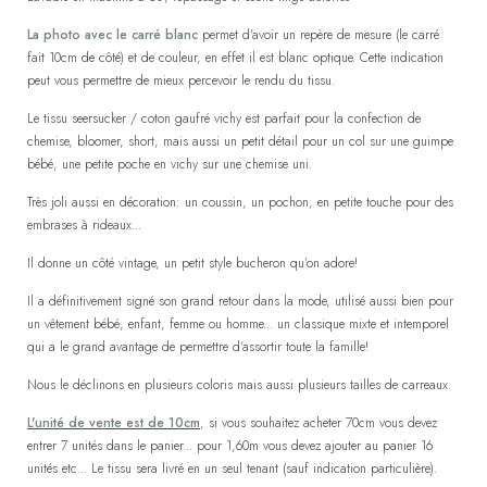
La photo avec le carré blanc
permet d'avoir un repère de mesure (le carré
fait 10cm de côté) et de couleur, en effet il est blanc optique. Cette indication
peut vous permettre de mieux percevoir le rendu du tissu.
Le tissu seersucker / coton gaufré vichy est parfait pour la confection de
chemise, bloomer, short, mais aussi un petit détail pour un col sur une guimpe
bébé, une petite poche en vichy sur une chemise uni.
Très joli aussi en décoration: un coussin, un pochon, en petite touche pour des
embrases à rideaux...
Il donne un côté vintage, un petit style bucheron qu'on adore!
Il a définitivement signé son grand retour dans la mode, utilisé aussi bien pour
un vêtement bébé, enfant, femme ou homme... un classique mixte et intemporel
qui a le grand avantage de permettre d'assortir toute la famille!
Nous le déclinons en plusieurs coloris mais aussi plusieurs tailles de carreaux.
L'unité de vente est de 10cm
, si vous souhaitez acheter 70cm vous devez
entrer 7 unités dans le panier... pour 1,60m vous devez ajouter au panier 16
unités etc... Le tissu sera livré en un seul tenant (sauf indication particulière).