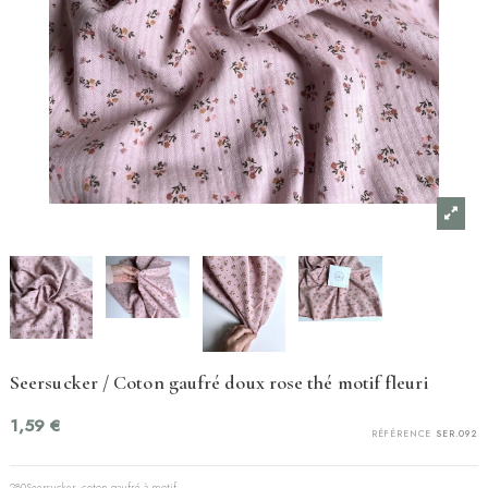
Seersucker / Coton gaufré doux rose thé motif fleuri
1,59 €
RÉFÉRENCE
SER.092
280Seersucker, coton gaufré à motif