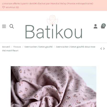
Livraison offerte à partir de 69€ d'achat par Mondial Relay (France métropolitaine)
Wishlist (
0
)
0
Accueil
Tissus
Seersucker / Coton gaufré
Seersucker / Coton gaufré doux rose
thé motif fleuri