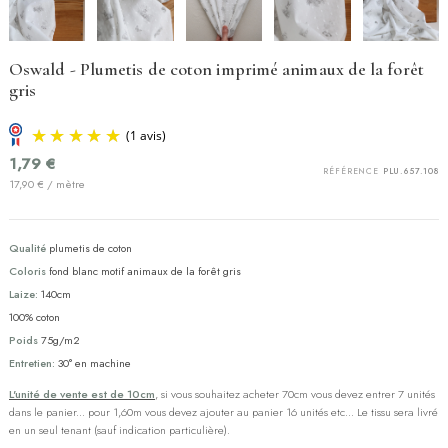
Oswald - Plumetis de coton imprimé animaux de la forêt
gris
1,79 €
RÉFÉRENCE
PLU.657.108
17,90 € / mètre
Qualité
plumetis de coton
Coloris
fond blanc motif animaux de la forêt gris
Laize:
140cm
(1 avis)
100% coton
Poids
75g/m2
Entretien:
30° en machine
L'unité de vente est de 10cm
, si vous souhaitez acheter 70cm vous devez entrer 7 unités
dans le panier... pour 1,60m vous devez ajouter au panier 16 unités etc... Le tissu sera livré
en un seul tenant (sauf indication particulière).