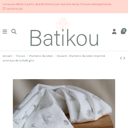
Livraison offerte à partir de 69€ d'achat par Mondial Relay (France métropolitaine)
Wishlist (
0
)
0
Accueil
Tissus
Plumetis de coton
Oswald - Plumetis de coton imprimé
animaux de la forêt gris