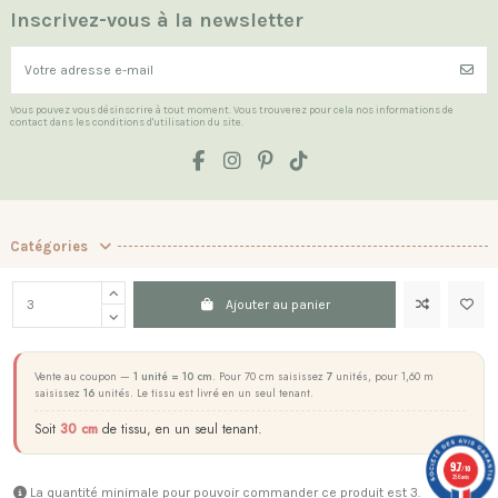
Inscrivez-vous à la newsletter
Vous pouvez vous désinscrire à tout moment. Vous trouverez pour cela nos informations de
contact dans les conditions d'utilisation du site.
Catégories
Les Indispensables
Ajouter au panier
La boutique
Contact us
Vente au coupon —
1 unité = 10 cm
. Pour 70 cm saisissez
7
unités, pour 1,60 m
saisissez
16
unités. Le tissu est livré en un seul tenant.
Marchand approuvé par la Société des Avis Garantis,
cliquez ici pour
Soit
30 cm
de tissu, en un seul tenant.
vérifier
.
9.7
/10
256 avis
La quantité minimale pour pouvoir commander ce produit est 3.
© 2026 Batikou. Tous droits réservés.
Plan du site