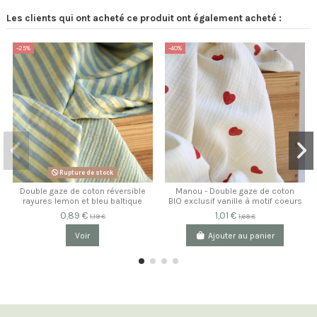
Les clients qui ont acheté ce produit ont également acheté :
-25%
-40%
Rupture de stock
Double gaze de coton réversible
Manou - Double gaze de coton
rayures lemon et bleu baltique
BIO exclusif vanille à motif coeurs
0,89 €
1,01 €
1,19 €
1,69 €
Voir
Ajouter au panier