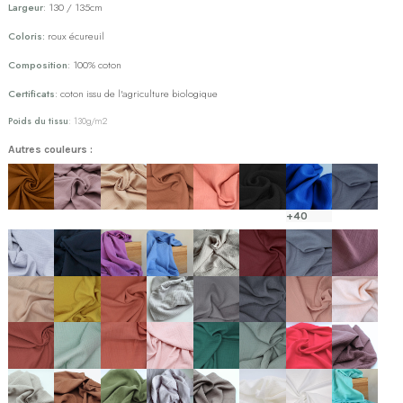
Largeur
: 130 / 135cm
Coloris:
roux écureuil
Composition
: 100% coton
Certificats
: coton issu de l'agriculture biologique
Poids du tissu
: 130g/m2
Autres couleurs :
+40