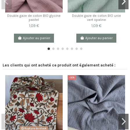
Double gaze de coton BIO glycine
Double gaze de coton BIO unie
pastel
vert opaline
1,09 €
1,09 €
Ajouter au panier
Ajouter au panier
Les clients qui ont acheté ce produit ont également acheté :
-30%
Rupture de stock