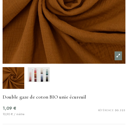
Double gaze de coton BIO unie écureuil
1,09 €
RÉFÉRENCE
DG.323
10,90 € / mètre