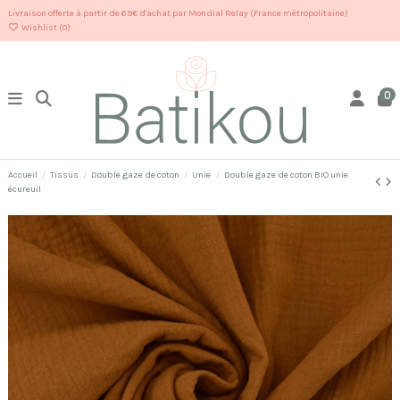
Livraison offerte à partir de 69€ d'achat par Mondial Relay (France métropolitaine)
Wishlist (
0
)
0
Accueil
Tissus
Double gaze de coton
Unie
Double gaze de coton BIO unie
écureuil