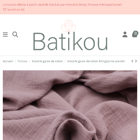
Livraison offerte à partir de 69€ d'achat par Mondial Relay (France métropolitaine)
Wishlist (
0
)
0
Accueil
Tissus
Double gaze de coton
Double gaze de coton BIO glycine pastel