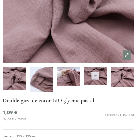
Double gaze de coton BIO glycine pastel
1,09 €
RÉFÉRENCE
DG.342
10,90 € / mètre
Largeur
: 130 / 135cm