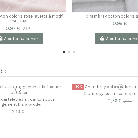
on coloris rose layette à motif
Chambray coton coloris gr
libellules
0,99 €
0,97 €
1,29 €
Ajouter au panier
Ajouter au pani
é :
-30%
Chambray coton coloris ro
 cartelettes en carton pour
0,76 €
1,09 €
ngement fils à broder
2,19 €