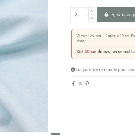
Ajouter au 
Vente au coupon —
1 unité = 10 cm
. Po
tenant.
Soit
30 cm
de tissu, en un seul te
La quantité minimale pour pou