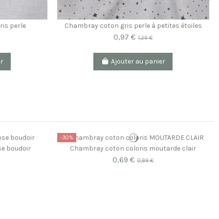
is perle
Chambray coton gris perle à petites étoiles
0,97 €
1,29 €
er
Ajouter au panier
-30%
se boudoir
Chambray coton coloris moutarde clair
0,69 €
0,99 €