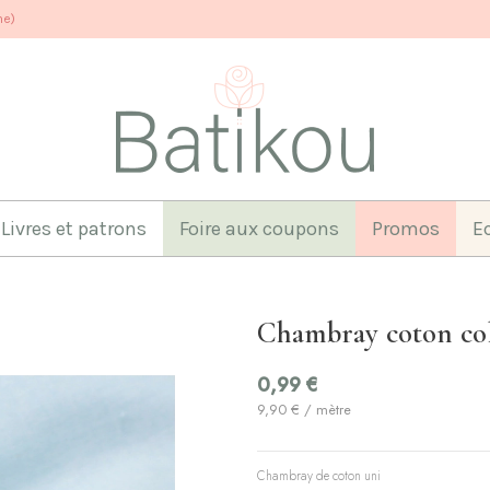
ne)
Livres et patrons
Foire aux coupons
Promos
E
Chambray coton col
0,99 €
9,90 € / mètre
Chambray de coton uni