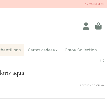
Wishlist (
0
)
chantillons
Cartes cadeaux
Graou Collection
oris aqua
RÉFÉRENCE
CH.04