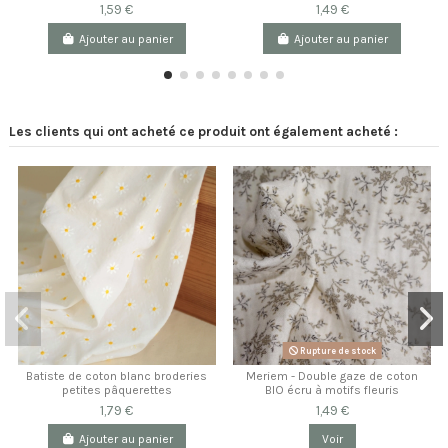
1,59 €
1,49 €
Ajouter au panier
Ajouter au panier
Les clients qui ont acheté ce produit ont également acheté :
Rupture de stock
Batiste de coton blanc broderies
Meriem - Double gaze de coton
petites pâquerettes
BIO écru à motifs fleuris
1,79 €
1,49 €
Ajouter au panier
Voir