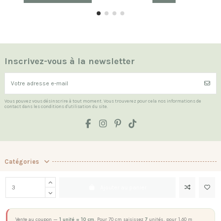
Inscrivez-vous à la newsletter
Vous pouvez vous désinscrire à tout moment. Vous trouverez pour cela nos informations de
contact dans les conditions d'utilisation du site.
Catégories
Les Indispensables
Ajouter au panier
La boutique
Contact us
Vente au coupon —
1 unité = 10 cm
. Pour 70 cm saisissez
7
unités, pour 1,60 m