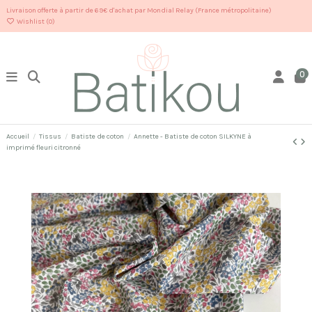
Livraison offerte à partir de 69€ d'achat par Mondial Relay (France métropolitaine)
Wishlist (
0
)
0
Accueil
Tissus
Batiste de coton
Annette - Batiste de coton SILKYNE à
imprimé fleuri citronné