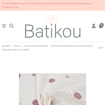
Livraison offerte à partir de 69€ d'achat par Mondial Relay (France métropolitaine)
Wishlist (
0
)
0
Accueil
Tissus
Tissu exclusif Batikou
Batiste de coton BIO imprimé exclusif
Rose and dots / SILKYNE