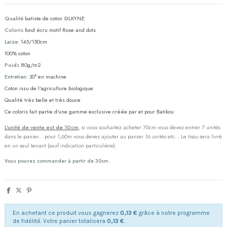
Qualité
batiste de coton SILKYNE
Coloris
fond écru motif Rose and dots
Laize:
145/150cm
100% coton
Poids
80g/m2
Entretien:
30° en machine
Coton issu de l'agriculture biologique
Qualité très belle et très douce
Ce coloris fait partie d'une gamme exclusive créée par et pour Batikou
L'unité de vente est de 10cm
, si vous souhaitez acheter 70cm vous devez entrer 7 unités
dans le panier... pour 1,60m vous devez ajouter au panier 16 unités etc... Le tissu sera livré
en un seul tenant (sauf indication particulière).
Vous pouvez commander à partir de 30cm.
En achetant ce produit vous gagnerez
0,13 €
grâce à notre programme
de fidélité. Votre panier totalisera
0,13 €
.