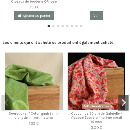
Ciseaux de broderie OR rose
9,99 €
Ajouter au panier
Voir
Les clients qui ont acheté ce produit ont également acheté :
Rupture de stock
Seersucker / Coton gaufré mini
Coupon de 50 cm de Gabrielle -
vichy 2mm vert matcha
Viscose Ecovero imprimé corail
et rose
1,29 €
5,00 €