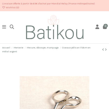
Livraison offerte à partir de 69€ d'achat par Mondial Relay (France métropolitaine)
Wishlist (
0
)
0
Accueil
Mercerie
Mesure, découpe, marquage
Ciseaux pélican 17,8cm en
métal argent