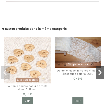
6 autres produits dans la même catégorie :
Rupture de stock
Dentelle Made in France Vintage
élastiquée coloris ECRU
0,49 €
Rupture de stock
Bouton à coudre coeur en métal
doré 10x12mm
0,99 €
Voir
Voir