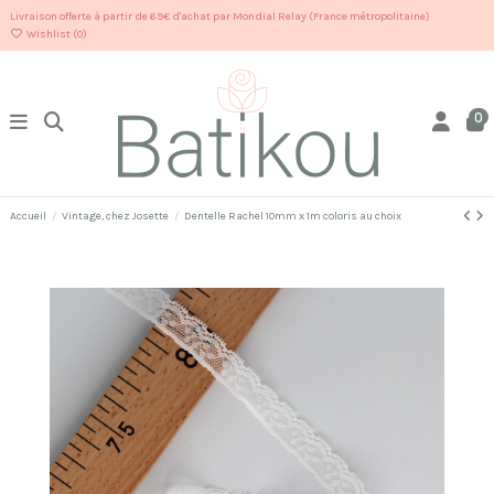
Livraison offerte à partir de 69€ d'achat par Mondial Relay (France métropolitaine)
Wishlist (
0
)
0
Accueil
Vintage, chez Josette
Dentelle Rachel 10mm x 1m coloris au choix