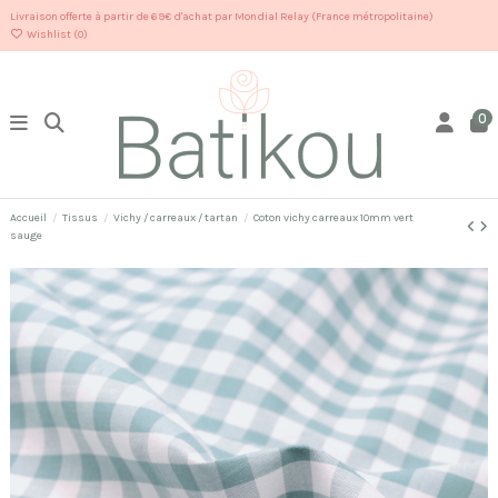
Livraison offerte à partir de 69€ d'achat par Mondial Relay (France métropolitaine)
Wishlist (
0
)
0
Accueil
Tissus
Vichy / carreaux / tartan
Coton vichy carreaux 10mm vert
sauge