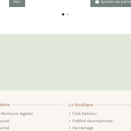
Voir
Ajouter au pani
ables
La boutique
Mentions légales
Club Batikou
urisé
Fidélité récompensée
urisé
Parrainage