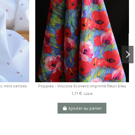
c mini cerises
Poppies - Viscose Ecovero imprimé fleuri bleu
1,11 €
1,39 €
Ajouter au panier