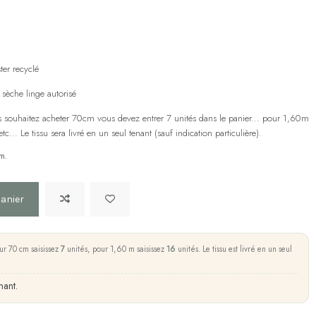
er recyclé
sèche linge autorisé
us souhaitez acheter 70cm vous devez entrer 7 unités dans le panier... pour 1,60m
... Le tissu sera livré en un seul tenant (sauf indication particulière).
m.
panier
ur 70 cm saisissez
7
unités, pour 1,60 m saisissez
16
unités. Le tissu est livré en un seul
nant.