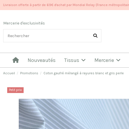
Livraison offerte à partir de 69€ d'achat par Mondial Relay (France métropolitai
Mercerie d'exclusivités
Nouveautés
Tissus
Mercerie
Accueil
Promotions
Coton gaufré mélangé à rayures blanc et gris perle
Petit prix