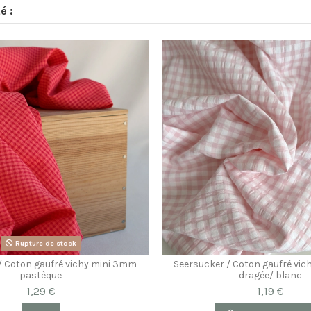
é :
Rupture de stock
/ Coton gaufré vichy mini 3mm
Seersucker / Coton gaufré vi
pastèque
dragée/ blanc
1,29 €
1,19 €