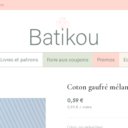
ne)
Livres et patrons
Foire aux coupons
Promos
E
Coton gaufré mélang
0,59 €
5,90 € / mètre
Coloris: gris perle et blanc