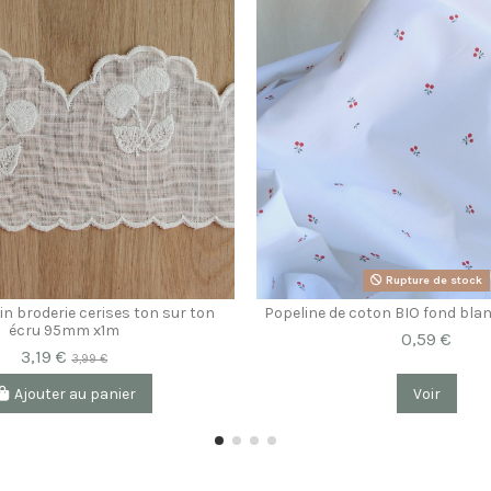
Rupture de stock
lin broderie cerises ton sur ton
Popeline de coton BIO fond blan
écru 95mm x1m
0,59 €
3,19 €
3,99 €
Ajouter au panier
Voir