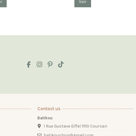
er
Voir
Contact us
Batikou
1 Rue Gustave Eiffel 11110 Coursan
batikoushop@gmail.com