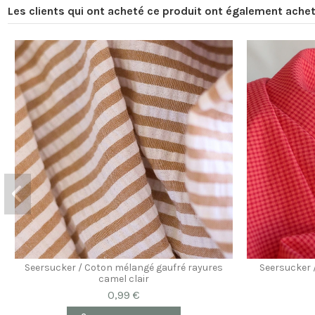
Les clients qui ont acheté ce produit ont également achet
Seersucker / Coton mélangé gaufré rayures
Seersucker 
camel clair
0,99 €