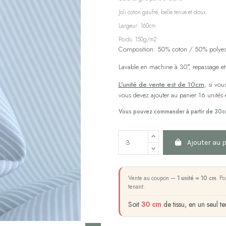
Joli coton gaufré, belle tenue et doux.
Largeur: 160cm
Poids: 150g/m2
Composition: 50% coton / 50% polyest
Lavable en machine à 30°, repassage et 
L'unité de vente est de 10cm
, si vo
vous devez ajouter au panier 16 unités etc
Vous pouvez commander à partir de 30c
Ajouter au 
Vente au coupon —
1 unité = 10 cm
. Po
tenant.
Soit
30 cm
de tissu, en un seul te