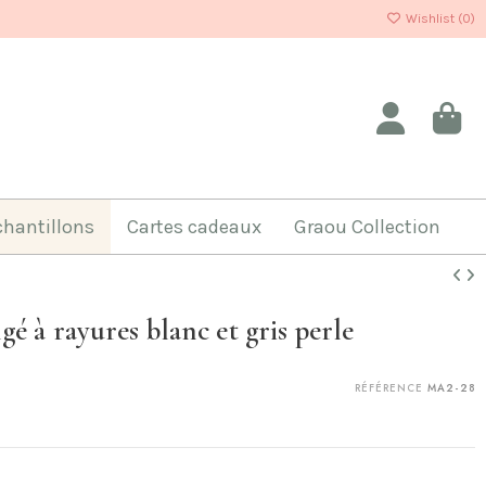
Wishlist (
0
)
chantillons
Cartes cadeaux
Graou Collection
é à rayures blanc et gris perle
RÉFÉRENCE
MA2-28