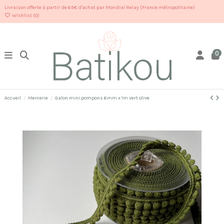
Livraison offerte à partir de 69€ d'achat par Mondial Relay (France métropolitaine)
Wishlist (
0
)
0
Accueil
Mercerie
Galon mini pompons 6mm x 1m vert olive