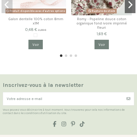
Produit disponible avec d'autres options
Rupture de stock
Galon dentelle 100% coton 8mm
Romy - Popeline douce coton
x1M
organique fond ivoire imprimé
fleuri
0,48 €
2,39 €
1,69 €
Voir
Voir
Inscrivez-vous à la newsletter
Vous pouvez vous désinscrire à tout moment. Vous trouverez pour cela nos informations de
contact dans les conditions d'utilisation du site.