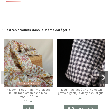
16 autres produits dans la même catégorie :
Rupture de stock
Naveen - Tissu indien matelassé
Tissu matelassé Charles coton
double face coton hand block
gratté organique vichy écru et gris
largeur 100cm
2,49 €
1,99 €
Voir
Ajouter au panier