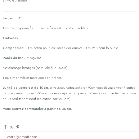
34,90 € / mètre
Largeur:
145cm
Coloris:
imprimé fleuri, l'autre face est un coton uni blanc
Oeko-tex
Composition:
100% coton pour les tissus extérieurs et 100% PES pour la ouate
Poids du tissu:
270g/m2
Matelassage losanges (parallèle à la lisière)
Tissus imprimés et matelassés en France
L'unité de vente est de 10cm
, si vous souhaitez acheter 70cm vous devez entrer 7 unités
dans le panier... pour 1,60m vous devez ajouter au panier 16 unités etc... Le tissu sera livré
en un seul tenant (sauf indication particulière).
Vous pouvez commander à partir de 30cm.