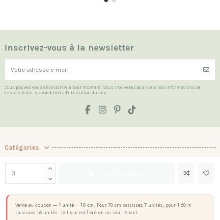
Inscrivez-vous à la newsletter
Vous pouvez vous désinscrire à tout moment. Vous trouverez pour cela nos informations de
contact dans les conditions d'utilisation du site.
Catégories
Les Indispensables
Ajouter au panier
La boutique
Contact us
Vente au coupon —
1 unité = 10 cm
. Pour 70 cm saisissez
7
unités, pour 1,60 m
saisissez
16
unités. Le tissu est livré en un seul tenant.