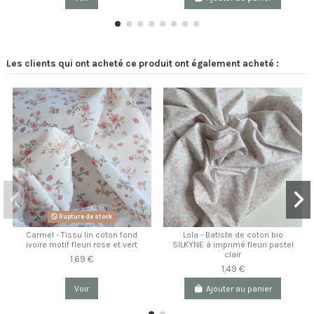
Les clients qui ont acheté ce produit ont également acheté :
Rupture de stock
Carmel - Tissu lin coton fond
Lola - Batiste de coton bio
ivoire motif fleuri rose et vert
SILKYNE à imprimé fleuri pastel
clair
1,69 €
1,49 €
Voir
Ajouter au panier