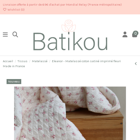
Livraison offerte à partir de 69€ d'achat par Mondial Relay (France métropolitaine)
Wishlist (
0
)
0
Accueil
Tissus
Matelassé
Eleanor - Matelassé coton satiné imprimé fleuri
Made in France
Nouveau