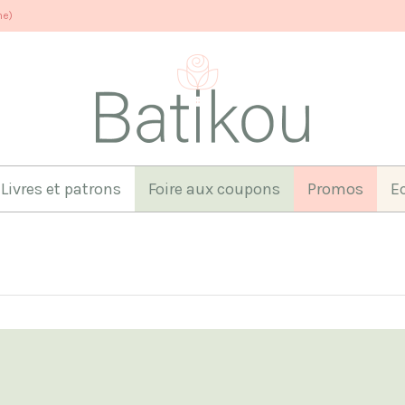
ne)
Livres et patrons
Foire aux coupons
Promos
E