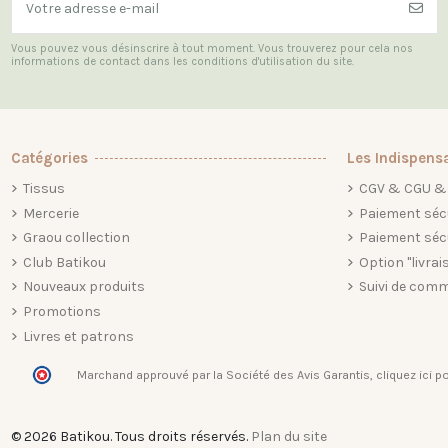
Vous pouvez vous désinscrire à tout moment. Vous trouverez pour cela nos
informations de contact dans les conditions d'utilisation du site.
Catégories
Les Indispens
Tissus
CGV & CGU & 
Mercerie
Paiement séc
Graou collection
Paiement séc
Club Batikou
Option "livrai
Nouveaux produits
Suivi de comm
Promotions
Livres et patrons
Marchand approuvé par la Société des Avis Garantis,
cliquez ici po
© 2026 Batikou. Tous droits réservés.
Plan du site