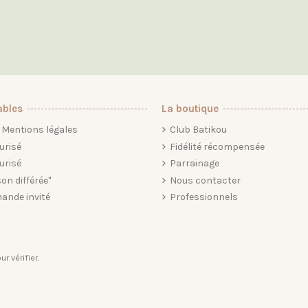
ables
La boutique
Mentions légales
Club Batikou
urisé
Fidélité récompensée
urisé
Parrainage
son différée"
Nous contacter
ande invité
Professionnels
ur vérifier
.