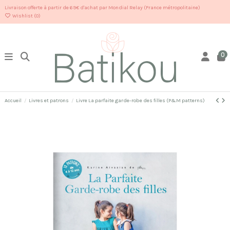
Livraison offerte à partir de 69€ d'achat par Mondial Relay (France métropolitaine)
Wishlist (
0
)
0
Accueil
Livres et patrons
Livre La parfaite garde-robe des filles (P&M patterns)