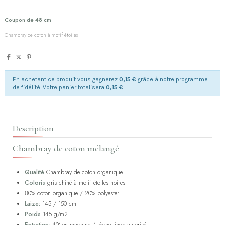
Coupon de 48 cm
Chambray de coton à motif étoiles
En achetant ce produit vous gagnerez
0,15 €
grâce à notre programme
de fidélité. Votre panier totalisera
0,15 €
.
Description
Chambray de coton mélangé
Qualité
Chambray de coton organique
Coloris
gris chiné à motif étoiles noires
80% coton organique / 20% polyester
Laize:
145 / 150 cm
Poids
145 g/m2