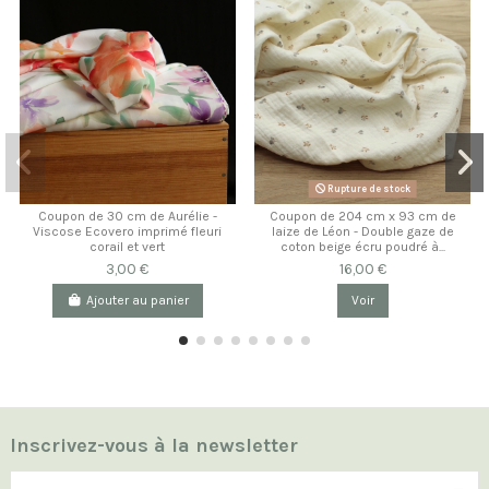
Rupture de stock
Coupon de 30 cm de Aurélie -
Coupon de 204 cm x 93 cm de
Viscose Ecovero imprimé fleuri
laize de Léon - Double gaze de
corail et vert
coton beige écru poudré à...
3,00 €
16,00 €
Ajouter au panier
Voir
Inscrivez-vous à la newsletter