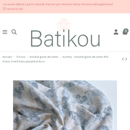
Livraison offerte à partir de 69€ d'achat par Mondial Relay (France métropolitaine)
Wishlist (
0
)
0
Accueil
Tissus
Double gaze de coton
Audrey - Double gaze de coton BIO
blanc motif bleu poudré et écru