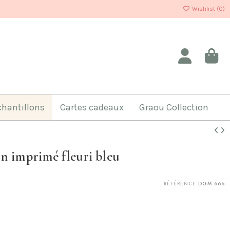
Wishlist (
0
)
chantillons
Cartes cadeaux
Graou Collection
n imprimé fleuri bleu
RÉFÉRENCE
DGM.666