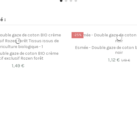
é :
-25%
Esmée - Double gaze de coton b
noir
uble gaze de coton BIO crème
if exclusif Rozen forêt
1,12 €
1,49 €
1,49 €