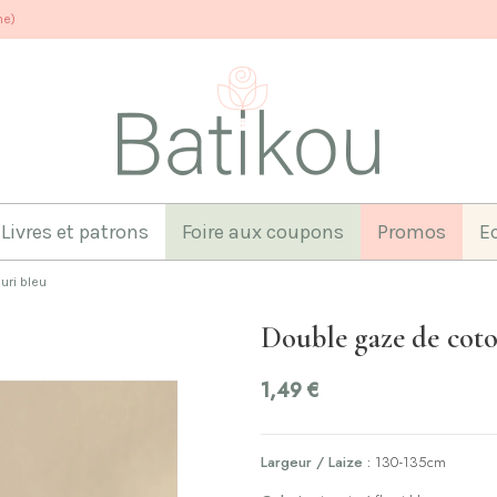
ne)
Livres et patrons
Foire aux coupons
Promos
E
uri bleu
Double gaze de coto
1,49 €
Largeur / Laize :
130-135cm