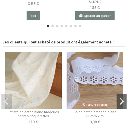
SILKYNE
0,89 €
1,59 €
Voir
Ajouter au panier
Les clients qui ont acheté ce produit ont également acheté :
Rupture de stock
Batiste de coton blanc broderies
Galon coton broderie blanc
petites pâquerettes
30mm x1m
1,79 €
3,99 €