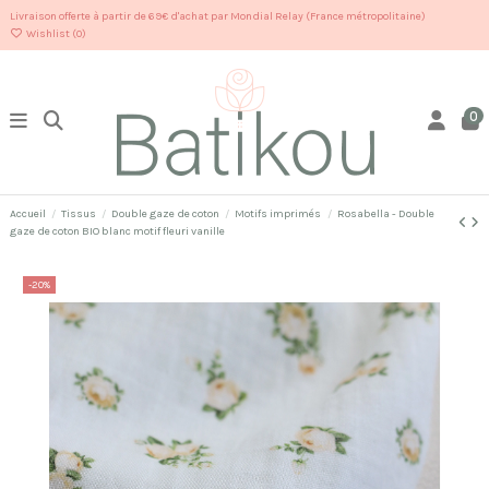
Livraison offerte à partir de 69€ d'achat par Mondial Relay (France métropolitaine)
Wishlist (
0
)
0
Accueil
Tissus
Double gaze de coton
Motifs imprimés
Rosabella - Double
gaze de coton BIO blanc motif fleuri vanille
-20%