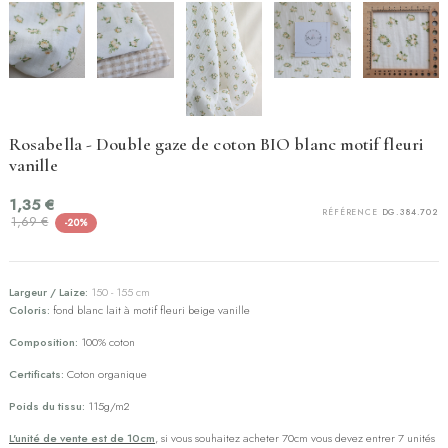
Rosabella - Double gaze de coton BIO blanc motif fleuri
vanille
1,35 €
RÉFÉRENCE
DG.384.702
1,69 €
-20%
Largeur / Laize:
150 - 155 cm
Coloris:
fond blanc lait à motif fleuri beige vanille
Composition:
100% coton
Certificats:
Coton organique
Poids du tissu:
115g/m2
L'unité de vente est de 10cm
, si vous souhaitez acheter 70cm vous devez entrer 7 unités