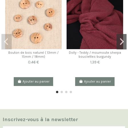
Bouton de bois naturel ( 13mm /
Dolly - Teddy / moumoute sherpa
15mm / 18mm)
bouclettes burgundy
0,46 €
1,39 €
Ajouter au panier
Ajouter au panier
Inscrivez-vous à la newsletter