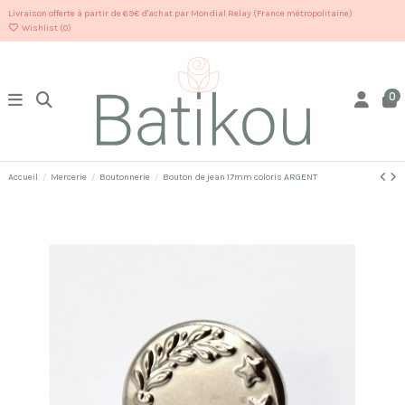
Livraison offerte à partir de 69€ d'achat par Mondial Relay (France métropolitaine)
Wishlist (
0
)
0
Accueil
Mercerie
Boutonnerie
Bouton de jean 17mm coloris ARGENT