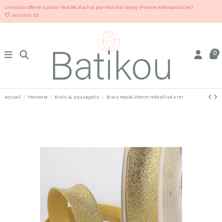
Livraison offerte à partir de 69€ d'achat par Mondial Relay (France métropolitaine)
Wishlist (
0
)
0
Accueil
Mercerie
Biais & passepoils
Biais replié 20mm métallisé x 1m