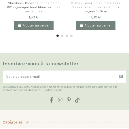
Christine - Popeline douce coton
Misha - Tissu indien matelassé
BIO organique fond blanc exclusif
double face coton hand block
vert et rose
largeur 100cm
1,69 €
1,99 €
Ajouter au panier
Ajouter au panier
Inscrivez-vous à la newsletter
Vous pouvez vous désinscrire à tout moment. Vous trouverez pour cela nos informations de
contact dans les conditions d'utilisation du site.
Catégories