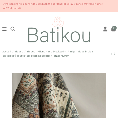
Livraison offerte à partir de 69€ d'achat par Mondial Relay (France métropolitaine)
Wishlist (
0
)
0
Accueil
Tissus
Tissus indiens hand block print
Riya - Tissu indien
matelassé double face coton hand block largeur 100cm