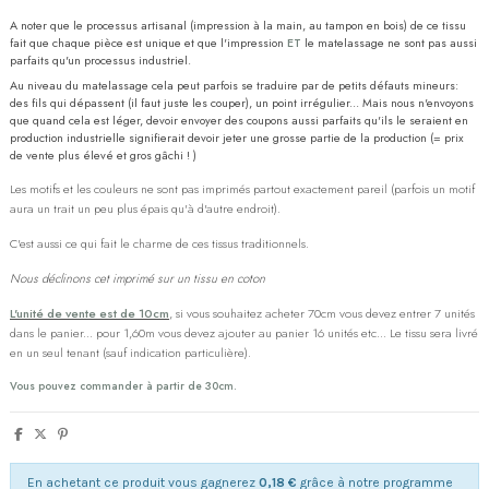
A noter que le processus artisanal (impression à la main, au tampon en bois) de ce tissu
fait que chaque pièce est unique et que l'impression
ET
le matelassage ne sont pas aussi
parfaits qu'un processus industriel.
Au niveau du matelassage cela peut parfois se traduire par de petits défauts mineurs:
des fils qui dépassent (il faut juste les couper), un point irrégulier... Mais nous n'envoyons
que quand cela est léger, devoir envoyer des coupons aussi parfaits qu'ils le seraient en
production industrielle signifierait devoir jeter une grosse partie de la production (= prix
de vente plus élevé et gros gâchi ! )
Les motifs et les couleurs ne sont pas imprimés partout exactement pareil (parfois un motif
aura un trait un peu plus épais qu'à d'autre endroit).
C'est aussi ce qui fait le charme de ces tissus traditionnels.
Nous déclinons cet imprimé sur un tissu en coton
L'unité de vente est de 10cm
, si vous souhaitez acheter 70cm vous devez entrer 7 unités
dans le panier... pour 1,60m vous devez ajouter au panier 16 unités etc... Le tissu sera livré
en un seul tenant (sauf indication particulière).
Vous pouvez commander à partir de 30cm.
En achetant ce produit vous gagnerez
0,18 €
grâce à notre programme