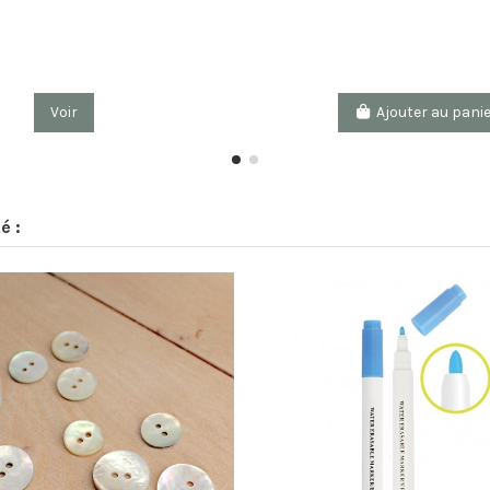
Voir
Ajouter au pani
é :