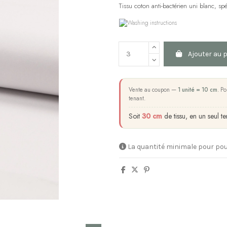
Tissu coton anti-bactérien uni blanc, sp
Ajouter au 
Vente au coupon —
1 unité = 10 cm
. Po
tenant.
Soit
30 cm
de tissu, en un seul te
La quantité minimale pour pou