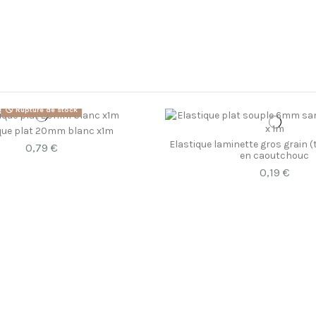
Rupture de stock
que plat 20mm blanc x1m
Elastique laminette gros grain (t
0,79 €
en caoutchouc
0,19 €