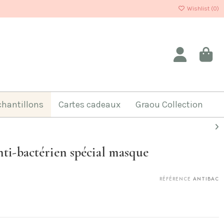
Wishlist (
0
)
chantillons
Cartes cadeaux
Graou Collection
nti-bactérien spécial masque
RÉFÉRENCE
ANTIBAC