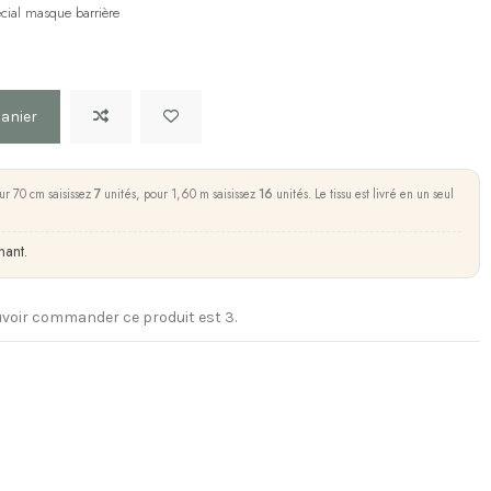
écial masque barrière
panier
ur 70 cm saisissez
7
unités, pour 1,60 m saisissez
16
unités. Le tissu est livré en un seul
nant.
voir commander ce produit est 3.