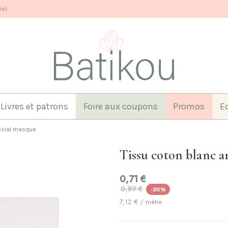
ne)
Livres et patrons
Foire aux coupons
Promos
E
pécial masque
Tissu coton blanc a
0,71 €
0,89 €
-20%
7,12 € / mètre